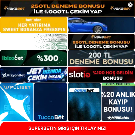
×
SUPERBETIN GİRİŞ İÇİN TIKLAYINIZ!