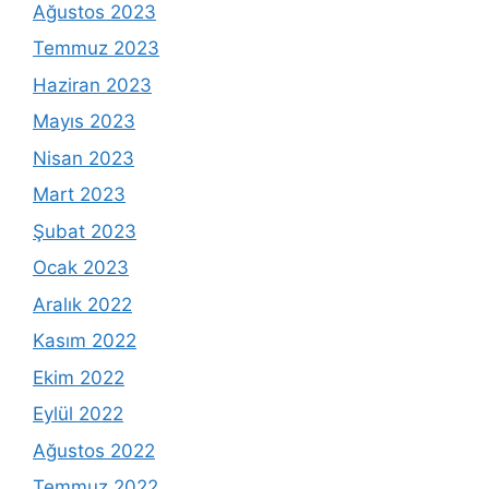
Ağustos 2023
Temmuz 2023
Haziran 2023
Mayıs 2023
Nisan 2023
Mart 2023
Şubat 2023
Ocak 2023
Aralık 2022
Kasım 2022
Ekim 2022
Eylül 2022
Ağustos 2022
Temmuz 2022