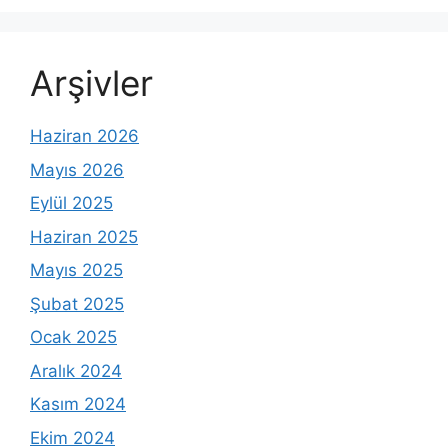
Arşivler
Haziran 2026
Mayıs 2026
Eylül 2025
Haziran 2025
Mayıs 2025
Şubat 2025
Ocak 2025
Aralık 2024
Kasım 2024
Ekim 2024