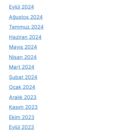
Eylül 2024
Ağustos 2024
Temmuz 2024
Haziran 2024
Mayıs 2024
Nisan 2024
Mart 2024
Şubat 2024
Ocak 2024
Aralık 2023
Kasım 2023
Ekim 2023
Eylül 2023