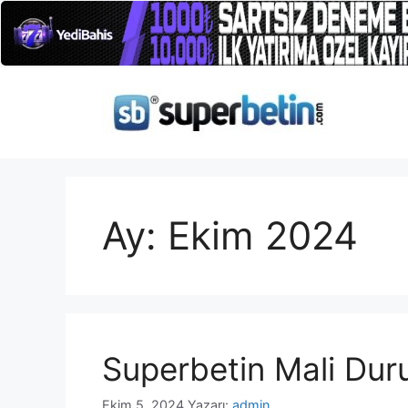
İçeriğe
atla
Ay:
Ekim 2024
Superbetin Mali Du
Ekim 5, 2024
Yazarı:
admin