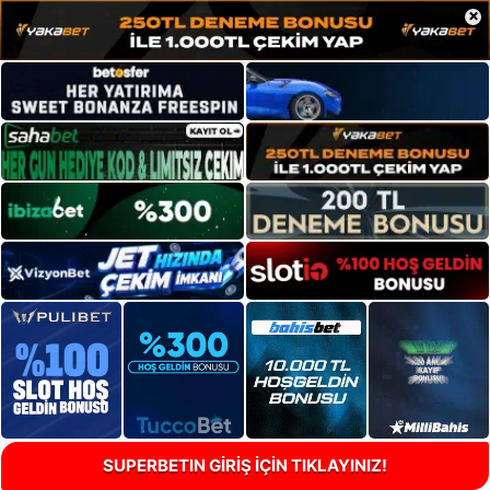
×
SUPERBETIN GİRİŞ İÇİN TIKLAYINIZ!