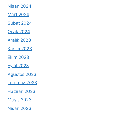
Nisan 2024
Mart 2024
Şubat 2024
Ocak 2024
Aralık 2023
Kasım 2023
Ekim 2023
Eylül 2023
Ağustos 2023
Temmuz 2023
Haziran 2023
Mayıs 2023
Nisan 2023