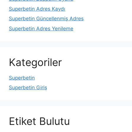
Superbetin Adres Kaydı
Superbetin Güncellenmiş Adres
Superbetin Adres Yenileme
Kategoriler
Superbetin
Superbetin Giriş
Etiket Bulutu