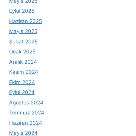
Mayıs 2026
Eylül 2025
Haziran 2025
Mayıs 2025
Şubat 2025
Ocak 2025
Aralık 2024
Kasım 2024
Ekim 2024
Eylül 2024
Ağustos 2024
Temmuz 2024
Haziran 2024
Mayıs 2024