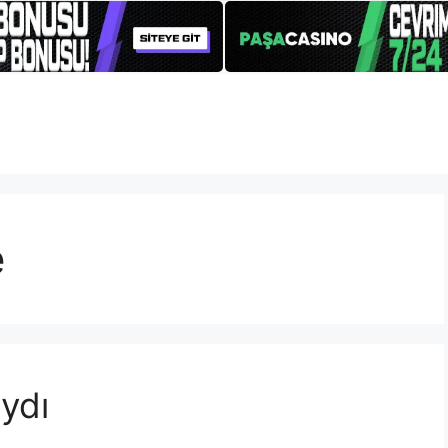
e
ydı