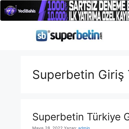
İçeriğe
atla
Superbetin Giriş 
Superbetin Türkiye G
Mayıs 28, 2022
Yazarı:
admin