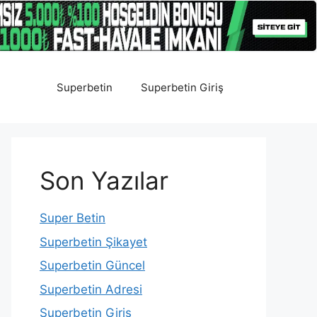
Superbetin
Superbetin Giriş
Son Yazılar
Super Betin
Superbetin Şikayet
Superbetin Güncel
Superbetin Adresi
Superbetin Giriş