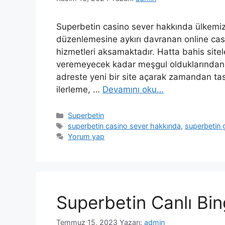
Superbetin casino sever hakkında ülkemiz
düzenlemesine aykırı davranan online casin
hizmetleri aksamaktadır. Hatta bahis sitele
veremeyecek kadar meşgul olduklarından, h
adreste yeni bir site açarak zamandan tasar
ilerleme, …
Devamını oku…
Kategoriler
Superbetin
Etiketler
superbetin casino sever hakkında
,
superbetin 
Yorum yap
Superbetin Canlı Bi
Temmuz 15, 2023
Yazarı:
admin