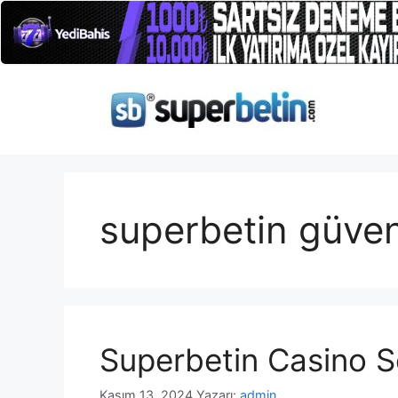
İçeriğe
atla
superbetin güven
Superbetin Casino 
Kasım 13, 2024
Yazarı:
admin