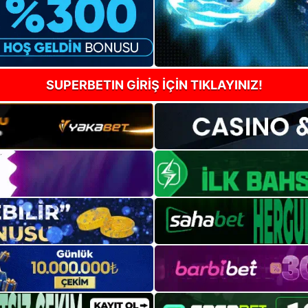
SUPERBETIN GİRİŞ İÇİN TIKLAYINIZ!