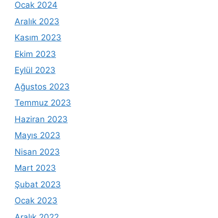
Ocak 2024
Aralık 2023
Kasım 2023
Ekim 2023
Eylül 2023
Ağustos 2023
Temmuz 2023
Haziran 2023
Mayıs 2023
Nisan 2023
Mart 2023
Şubat 2023
Ocak 2023
Aralık 2022