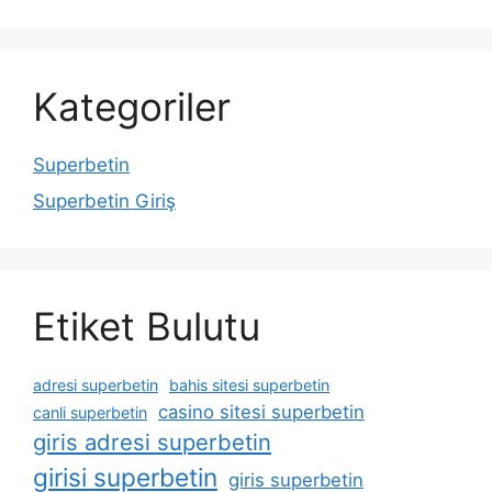
Kategoriler
Superbetin
Superbetin Giriş
Etiket Bulutu
adresi superbetin
bahis sitesi superbetin
casino sitesi superbetin
canli superbetin
giris adresi superbetin
girisi superbetin
giris superbetin