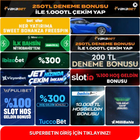
×
SUPERBETIN GİRİŞ İÇİN TIKLAYINIZ!