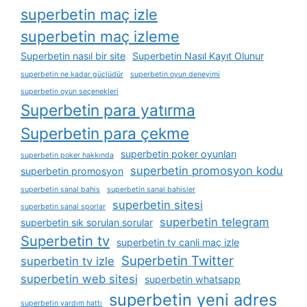
superbetin maç izle
superbetin maç izleme
Superbetin nasıl bir site
Superbetin Nasıl Kayıt Olunur
superbetin ne kadar güçlüdür
superbetin oyun deneyimi
superbetin oyun seçenekleri
Superbetin para yatırma
Superbetin para çekme
superbetin poker oyunları
superbetin poker hakkında
superbetin promosyon kodu
superbetin promosyon
superbetin sanal bahis
superbetin sanal bahisler
superbetin sitesi
superbetin sanal sporlar
superbetin telegram
superbetin sık sorulan sorular
Superbetin tv
superbetin tv canli maç izle
Superbetin Twitter
superbetin tv izle
superbetin web sitesi
superbetin whatsapp
superbetin yeni adres
superbetin yardım hattı