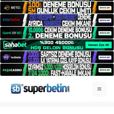
İçeriğe
atla
Menü