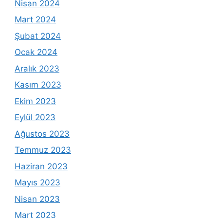
Nisan 2024
Mart 2024
Şubat 2024
Ocak 2024
Aralık 2023
Kasım 2023
Ekim 2023
Eylül 2023
Ağustos 2023
Temmuz 2023
Haziran 2023
Mayıs 2023
Nisan 2023
Mart 2023