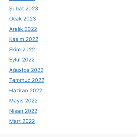
Şubat 2023
Ocak 2023
Aralık 2022
Kasım 2022
Ekim 2022
Eylül 2022
Ağustos 2022
Temmuz 2022
Haziran 2022
Mayıs 2022
Nisan 2022
Mart 2022