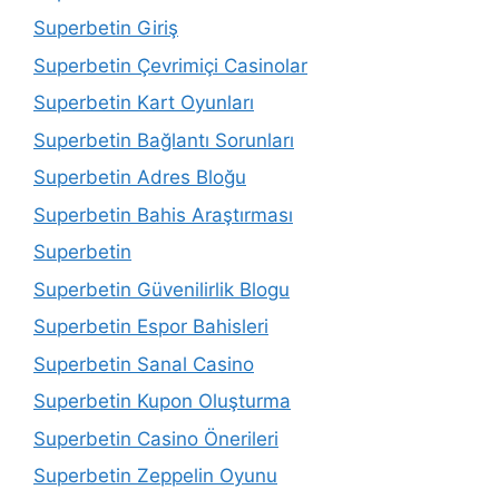
Superbetin Giriş
Superbetin Çevrimiçi Casinolar
Superbetin Kart Oyunları
Superbetin Bağlantı Sorunları
Superbetin Adres Bloğu
Superbetin Bahis Araştırması
Superbetin
Superbetin Güvenilirlik Blogu
Superbetin Espor Bahisleri
Superbetin Sanal Casino
Superbetin Kupon Oluşturma
Superbetin Casino Önerileri
Superbetin Zeppelin Oyunu