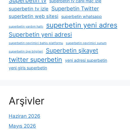
Superbetin tv
superbetin tv canli maç izle
Superbetin Twitter
superbetin tv izle
superbetin web sitesi
superbetin whatsapp
superbetin yeni adres
superbetin yardım hattı
Superbetin yeni adresi
superbetin çevrimiçi bahis platformu
superbetin çevrimiçi sunum
Superbetin şikayet
superbetin üye bilgileri
twitter superbetin
yeni adresi superbetin
yeni giris superbetin
Arşivler
Haziran 2026
Mayıs 2026