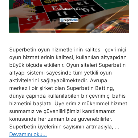
Superbetin oyun hizmetlerinin kalitesi çevrimiçi
oyun hizmetlerinin kalitesi, kullanılan altyapıdan
büyük ölçüde etkilenir. Oyun siteleri Superbetin
altyapı sistemi sayesinde tüm yetkili oyun
aktivitelerini sağlayabilmektedir. Avrupa
merkezli bir şirket olan Superbetin Betting,
dünya çapında kullanılabilen bir çevrimiçi bahis
hizmetini başlattı. Üyelerimiz mükemmel hizmet
sunmamız ve güvenilirliğimizi kanıtlamamız
konusunda her zaman bize güvenebilirler.
Superbetin üyelerinin sayısının artmasıyla, …
Devamını oku…