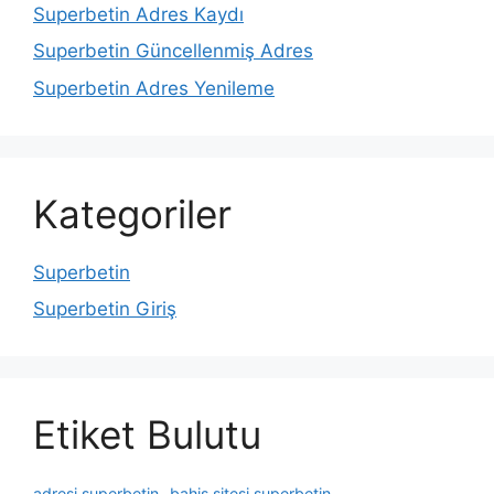
Superbetin Adres Kaydı
Superbetin Güncellenmiş Adres
Superbetin Adres Yenileme
Kategoriler
Superbetin
Superbetin Giriş
Etiket Bulutu
adresi superbetin
bahis sitesi superbetin