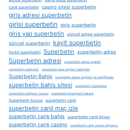
casino sitesi superbetin
canli superbetin
giris adresi superbetin
girisi superbetin
giris superbetin
giris yap superbetin
güncel adresi superbetin
kayit superbetin
güncel superbetin
Superbetin
superbetin adres
mobil superbetin
Superbetin adresi
superbetin adresi üyeleri
superbetin analizleri
superbetin ana sayfası hakkında
Superbetin Bahis
superbetin bahis bilgileri ve sertifikalar
superbetin bahis sitesi
superbetin basketbol
superbetin bağlantı sorunu
superbetin blackjack bakara
Superbetin bonus
superbetin canli
superbetin canli maç izle
superbetin canlı bahis
superbetin canlı bingo
superbetin canlı casino
superbetin canlı casino altyapısı