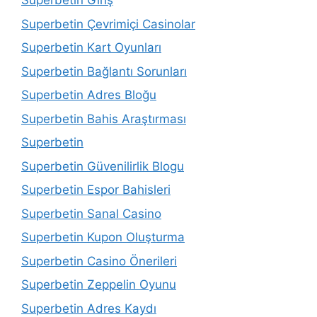
Superbetin Giriş
Superbetin Çevrimiçi Casinolar
Superbetin Kart Oyunları
Superbetin Bağlantı Sorunları
Superbetin Adres Bloğu
Superbetin Bahis Araştırması
Superbetin
Superbetin Güvenilirlik Blogu
Superbetin Espor Bahisleri
Superbetin Sanal Casino
Superbetin Kupon Oluşturma
Superbetin Casino Önerileri
Superbetin Zeppelin Oyunu
Superbetin Adres Kaydı