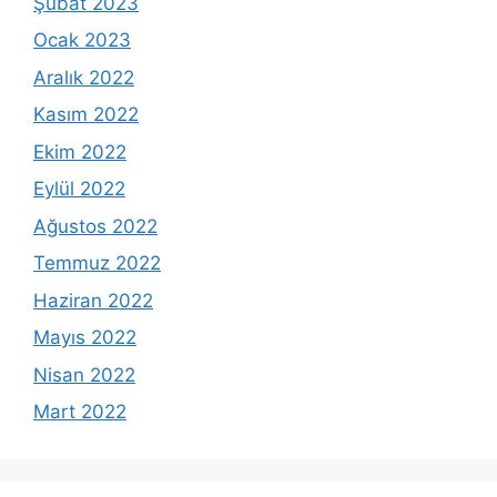
Şubat 2023
Ocak 2023
Aralık 2022
Kasım 2022
Ekim 2022
Eylül 2022
Ağustos 2022
Temmuz 2022
Haziran 2022
Mayıs 2022
Nisan 2022
Mart 2022