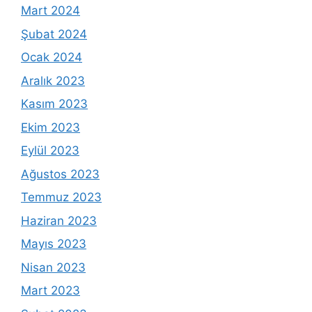
Mart 2024
Şubat 2024
Ocak 2024
Aralık 2023
Kasım 2023
Ekim 2023
Eylül 2023
Ağustos 2023
Temmuz 2023
Haziran 2023
Mayıs 2023
Nisan 2023
Mart 2023