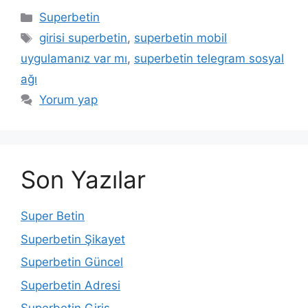
Kategoriler
Superbetin
Etiketler
girisi superbetin
,
superbetin mobil
uygulamanız var mı
,
superbetin telegram sosyal
ağı
Yorum yap
Son Yazılar
Super Betin
Superbetin Şikayet
Superbetin Güncel
Superbetin Adresi