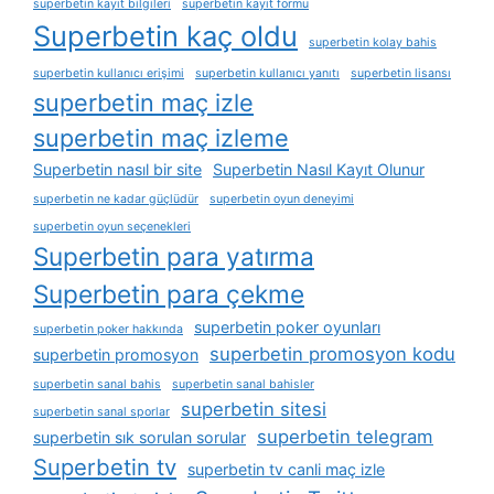
superbetin kayıt bilgileri
superbetin kayıt formu
Superbetin kaç oldu
superbetin kolay bahis
superbetin kullanıcı erişimi
superbetin kullanıcı yanıtı
superbetin lisansı
superbetin maç izle
superbetin maç izleme
Superbetin nasıl bir site
Superbetin Nasıl Kayıt Olunur
superbetin ne kadar güçlüdür
superbetin oyun deneyimi
superbetin oyun seçenekleri
Superbetin para yatırma
Superbetin para çekme
superbetin poker oyunları
superbetin poker hakkında
superbetin promosyon kodu
superbetin promosyon
superbetin sanal bahis
superbetin sanal bahisler
superbetin sitesi
superbetin sanal sporlar
superbetin telegram
superbetin sık sorulan sorular
Superbetin tv
superbetin tv canli maç izle