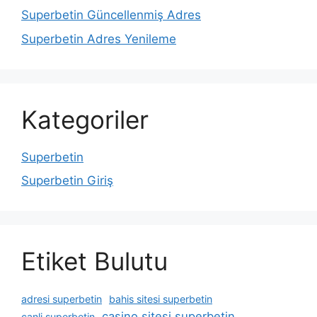
Superbetin Güncellenmiş Adres
Superbetin Adres Yenileme
Kategoriler
Superbetin
Superbetin Giriş
Etiket Bulutu
adresi superbetin
bahis sitesi superbetin
casino sitesi superbetin
canli superbetin