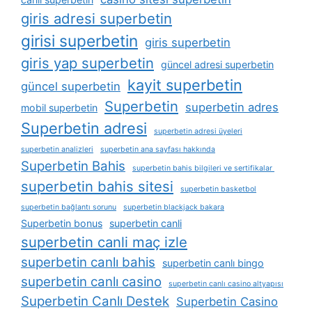
giris adresi superbetin
girisi superbetin
giris superbetin
giris yap superbetin
güncel adresi superbetin
kayit superbetin
güncel superbetin
Superbetin
superbetin adres
mobil superbetin
Superbetin adresi
superbetin adresi üyeleri
superbetin analizleri
superbetin ana sayfası hakkında
Superbetin Bahis
superbetin bahis bilgileri ve sertifikalar
superbetin bahis sitesi
superbetin basketbol
superbetin bağlantı sorunu
superbetin blackjack bakara
Superbetin bonus
superbetin canli
superbetin canli maç izle
superbetin canlı bahis
superbetin canlı bingo
superbetin canlı casino
superbetin canlı casino altyapısı
Superbetin Canlı Destek
Superbetin Casino