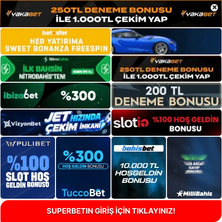
×
SUPERBETIN GİRİŞ İÇİN TIKLAYINIZ!