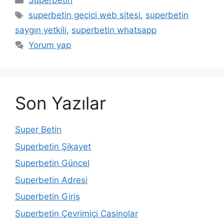
Superbetin
Etiketler
superbetin geçici web sitesi
,
superbetin
saygın yetkili
,
superbetin whatsapp
Yorum yap
Son Yazılar
Super Betin
Superbetin Şikayet
Superbetin Güncel
Superbetin Adresi
Superbetin Giriş
Superbetin Çevrimiçi Casinolar