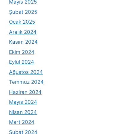
Mayıs 2025
Şubat 2025
Ocak 2025
Aralık 2024
Kasım 2024
Ekim 2024
Eylül 2024
Ağustos 2024
Temmuz 2024
Haziran 2024
Mayıs 2024
Nisan 2024
Mart 2024
Şubat 2024