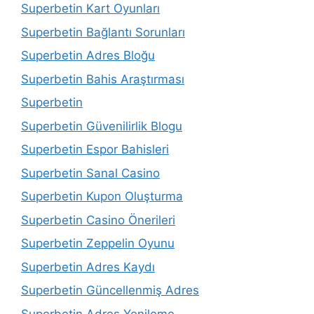
Superbetin Kart Oyunları
Superbetin Bağlantı Sorunları
Superbetin Adres Bloğu
Superbetin Bahis Araştırması
Superbetin
Superbetin Güvenilirlik Blogu
Superbetin Espor Bahisleri
Superbetin Sanal Casino
Superbetin Kupon Oluşturma
Superbetin Casino Önerileri
Superbetin Zeppelin Oyunu
Superbetin Adres Kaydı
Superbetin Güncellenmiş Adres
Superbetin Adres Yenileme