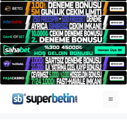
İçeriğe
atla
Menü