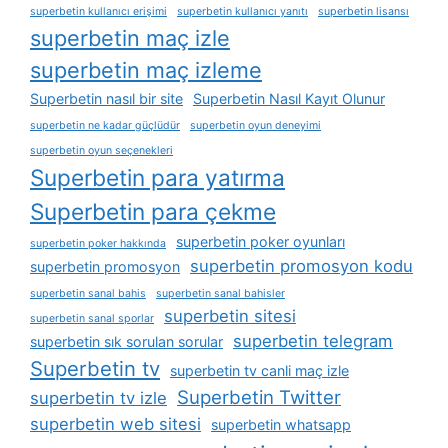
superbetin kullanıcı erişimi
superbetin kullanıcı yanıtı
superbetin lisansı
superbetin maç izle
superbetin maç izleme
Superbetin nasıl bir site
Superbetin Nasıl Kayıt Olunur
superbetin ne kadar güçlüdür
superbetin oyun deneyimi
superbetin oyun seçenekleri
Superbetin para yatırma
Superbetin para çekme
superbetin poker oyunları
superbetin poker hakkında
superbetin promosyon kodu
superbetin promosyon
superbetin sanal bahis
superbetin sanal bahisler
superbetin sitesi
superbetin sanal sporlar
superbetin telegram
superbetin sık sorulan sorular
Superbetin tv
superbetin tv canli maç izle
Superbetin Twitter
superbetin tv izle
superbetin web sitesi
superbetin whatsapp