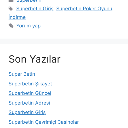
Superbetin
Etiketler
Superbetin Giriş
,
Superbetin Poker Oyunu
İndirme
Yorum yap
Son Yazılar
Super Betin
Superbetin Şikayet
Superbetin Güncel
Superbetin Adresi
Superbetin Giriş
Superbetin Çevrimiçi Casinolar