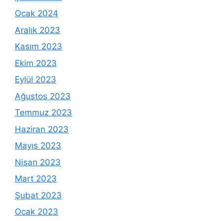
Ocak 2024
Aralık 2023
Kasım 2023
Ekim 2023
Eylül 2023
Ağustos 2023
Temmuz 2023
Haziran 2023
Mayıs 2023
Nisan 2023
Mart 2023
Şubat 2023
Ocak 2023