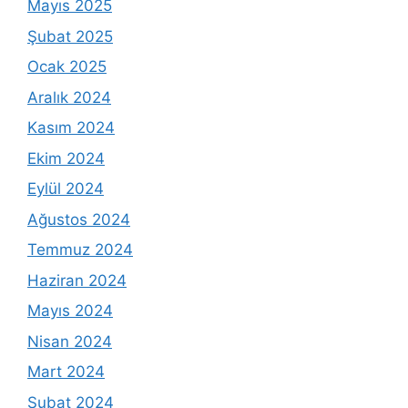
Mayıs 2025
Şubat 2025
Ocak 2025
Aralık 2024
Kasım 2024
Ekim 2024
Eylül 2024
Ağustos 2024
Temmuz 2024
Haziran 2024
Mayıs 2024
Nisan 2024
Mart 2024
Şubat 2024