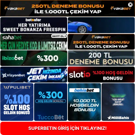
×
SUPERBETIN GİRİŞ İÇİN TIKLAYINIZ!