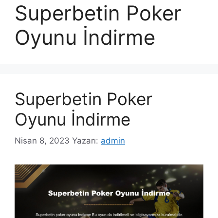
Superbetin Poker
Oyunu İndirme
Superbetin Poker
Oyunu İndirme
Nisan 8, 2023
Yazarı:
admin