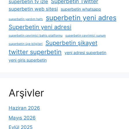
Superbetin Twitter
superbetin tv izle
superbetin web sitesi
superbetin whatsapp
superbetin yeni adres
superbetin yardım hattı
Superbetin yeni adresi
superbetin çevrimiçi bahis platformu
superbetin çevrimiçi sunum
Superbetin şikayet
superbetin üye bilgileri
twitter superbetin
yeni adresi superbetin
yeni giris superbetin
Arşivler
Haziran 2026
Mayıs 2026
Eylül 2025