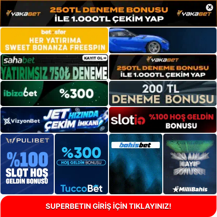
×
SUPERBETIN GİRİŞ İÇİN TIKLAYINIZ!