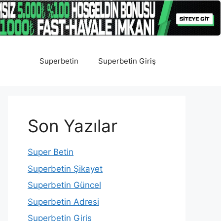
Superbetin
Superbetin Giriş
Son Yazılar
Super Betin
Superbetin Şikayet
Superbetin Güncel
Superbetin Adresi
Superbetin Giriş