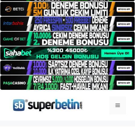
İçeriğe
atla
Menü