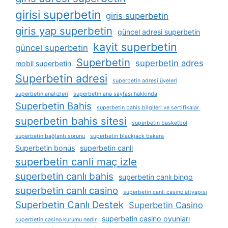
girisi superbetin
giris superbetin
giris yap superbetin
güncel adresi superbetin
kayit superbetin
güncel superbetin
Superbetin
superbetin adres
mobil superbetin
Superbetin adresi
superbetin adresi üyeleri
superbetin analizleri
superbetin ana sayfası hakkında
Superbetin Bahis
superbetin bahis bilgileri ve sertifikalar
superbetin bahis sitesi
superbetin basketbol
superbetin bağlantı sorunu
superbetin blackjack bakara
Superbetin bonus
superbetin canli
superbetin canli maç izle
superbetin canlı bahis
superbetin canlı bingo
superbetin canlı casino
superbetin canlı casino altyapısı
Superbetin Canlı Destek
Superbetin Casino
superbetin casino oyunları
superbetin casino kurumu nedir