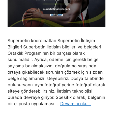
Superbetin koordinatları Superbetin İletişim
Bilgileri Superbetin iletişim bilgileri ve belgeleri
Ortaklık Programının bir parçası olarak
sunulmalıdır. Ayrıca, ödeme için gerekli belge
sayısına bakılmaksızın, doğrulama sırasında
ortaya çıkabilecek sorunları çözmek için sizden
belge sağlamanızı isteyebiliriz. Dosya talebinde
bulunursanız aynı fotoğraf yerine fotoğraf olarak
siteye gönderebilirsiniz. İletişim teknolojisi
burada devreye giriyor. Spesifik olarak, belgenin
bir e-posta uygulaması …
Devamını oku…