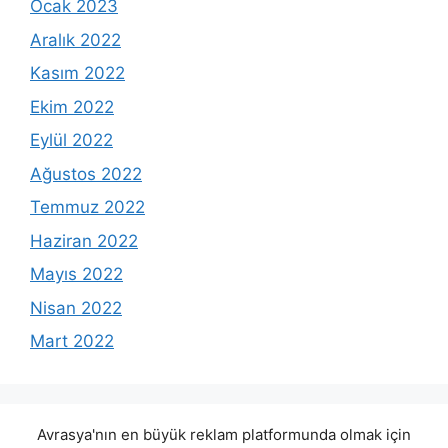
Ocak 2023
Aralık 2022
Kasım 2022
Ekim 2022
Eylül 2022
Ağustos 2022
Temmuz 2022
Haziran 2022
Mayıs 2022
Nisan 2022
Mart 2022
Avrasya'nın en büyük reklam platformunda olmak için