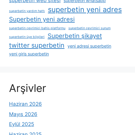
superbetin web sitesi
superbetin whatsapp
superbetin yeni adres
superbetin yardım hattı
Superbetin yeni adresi
superbetin çevrimiçi bahis platformu
superbetin çevrimiçi sunum
Superbetin şikayet
superbetin üye bilgileri
twitter superbetin
yeni adresi superbetin
yeni giris superbetin
Arşivler
Haziran 2026
Mayıs 2026
Eylül 2025
Haziran 2025