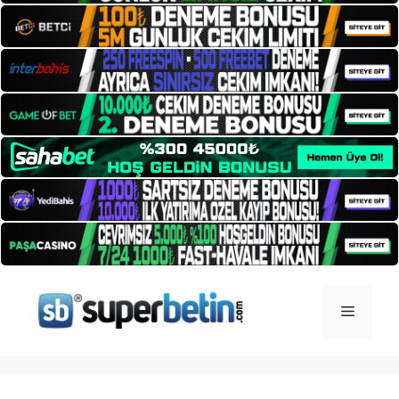
İçeriğe
atla
Menü