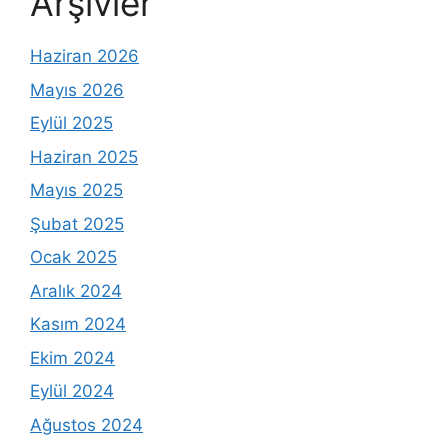
Arşivler
Haziran 2026
Mayıs 2026
Eylül 2025
Haziran 2025
Mayıs 2025
Şubat 2025
Ocak 2025
Aralık 2024
Kasım 2024
Ekim 2024
Eylül 2024
Ağustos 2024