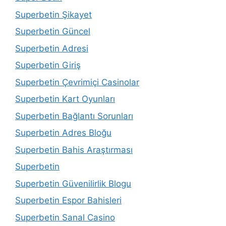
Superbetin Şikayet
Superbetin Güncel
Superbetin Adresi
Superbetin Giriş
Superbetin Çevrimiçi Casinolar
Superbetin Kart Oyunları
Superbetin Bağlantı Sorunları
Superbetin Adres Bloğu
Superbetin Bahis Araştırması
Superbetin
Superbetin Güvenilirlik Blogu
Superbetin Espor Bahisleri
Superbetin Sanal Casino