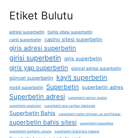
Etiket Bulutu
adresi superbetin
bahis sitesi superbetin
casino sitesi superbetin
canli superbetin
giris adresi superbetin
girisi superbetin
giris superbetin
giris yap superbetin
güncel adresi superbetin
kayit superbetin
güncel superbetin
Superbetin
superbetin adres
mobil superbetin
Superbetin adresi
superbetin adresi üyeleri
superbetin analizleri
superbetin ana sayfası hakkında
Superbetin Bahis
superbetin bahis bilgileri ve sertifikalar
superbetin bahis sitesi
superbetin basketbol
superbetin bağlantı sorunu
superbetin blackjack bakara