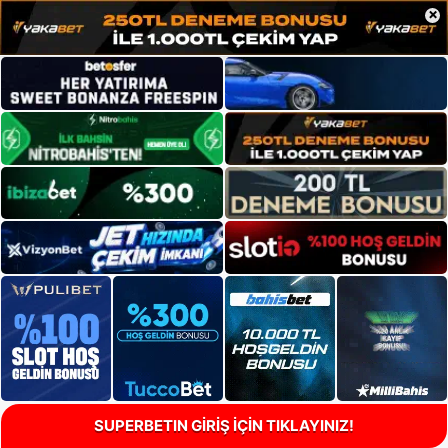
×
SUPERBETIN GİRİŞ İÇİN TIKLAYINIZ!