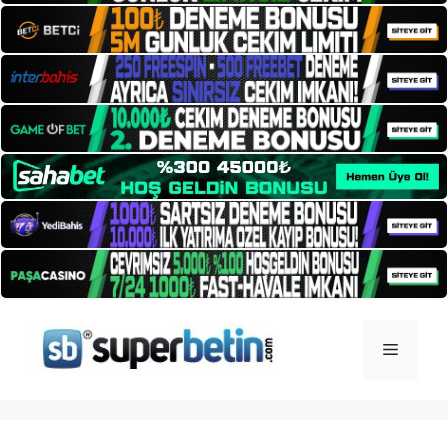
İçeriğe
atla
Menü