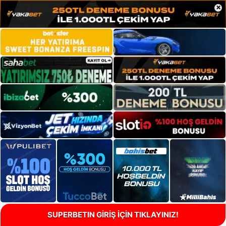
×
SUPERBETIN GİRİŞ İÇİN TIKLAYINIZ!