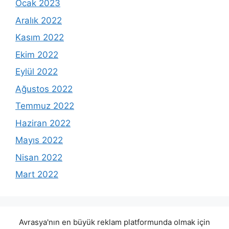
Ocak 2023
Aralık 2022
Kasım 2022
Ekim 2022
Eylül 2022
Ağustos 2022
Temmuz 2022
Haziran 2022
Mayıs 2022
Nisan 2022
Mart 2022
Avrasya'nın en büyük reklam platformunda olmak için