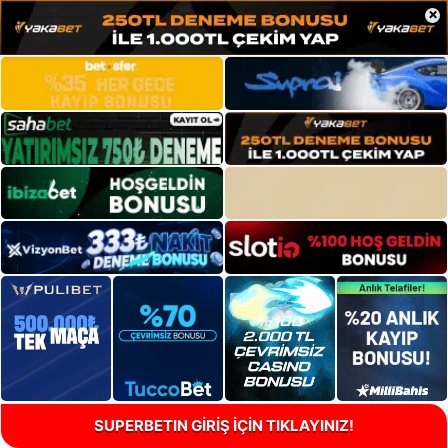
×
SUPERBETIN GİRİŞ İÇİN TIKLAYINIZ!