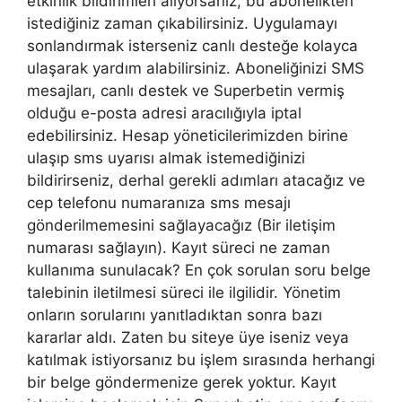
etkinlik bildirimleri alıyorsanız, bu abonelikten
istediğiniz zaman çıkabilirsiniz. Uygulamayı
sonlandırmak isterseniz canlı desteğe kolayca
ulaşarak yardım alabilirsiniz. Aboneliğinizi SMS
mesajları, canlı destek ve Superbetin vermiş
olduğu e-posta adresi aracılığıyla iptal
edebilirsiniz. Hesap yöneticilerimizden birine
ulaşıp sms uyarısı almak istemediğinizi
bildirirseniz, derhal gerekli adımları atacağız ve
cep telefonu numaranıza sms mesajı
gönderilmemesini sağlayacağız (Bir iletişim
numarası sağlayın). Kayıt süreci ne zaman
kullanıma sunulacak? En çok sorulan soru belge
talebinin iletilmesi süreci ile ilgilidir. Yönetim
onların sorularını yanıtladıktan sonra bazı
kararlar aldı. Zaten bu siteye üye iseniz veya
katılmak istiyorsanız bu işlem sırasında herhangi
bir belge göndermenize gerek yoktur. Kayıt