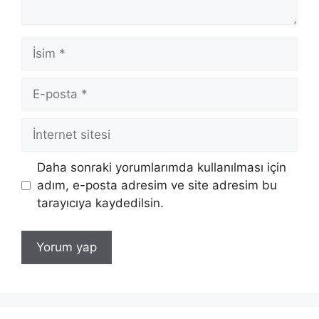
İsim
E-
posta
İnternet
sitesi
Daha sonraki yorumlarımda kullanılması için
adım, e-posta adresim ve site adresim bu
tarayıcıya kaydedilsin.