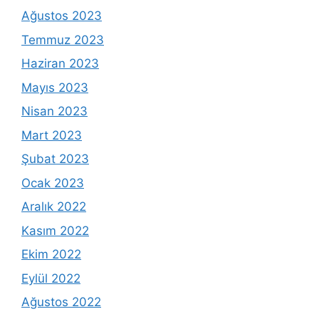
Ağustos 2023
Temmuz 2023
Haziran 2023
Mayıs 2023
Nisan 2023
Mart 2023
Şubat 2023
Ocak 2023
Aralık 2022
Kasım 2022
Ekim 2022
Eylül 2022
Ağustos 2022