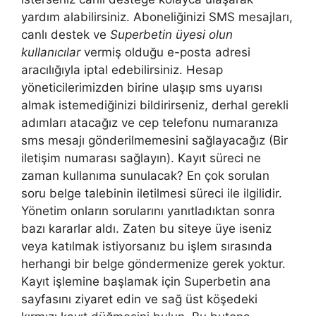
yardım alabilirsiniz. Aboneliğinizi SMS mesajları,
canlı destek ve
Superbetin üyesi olun
kullanıcılar
vermiş olduğu e-posta adresi
aracılığıyla iptal edebilirsiniz. Hesap
yöneticilerimizden birine ulaşıp sms uyarısı
almak istemediğinizi bildirirseniz, derhal gerekli
adımları atacağız ve cep telefonu numaranıza
sms mesajı gönderilmemesini sağlayacağız (Bir
iletişim numarası sağlayın). Kayıt süreci ne
zaman kullanıma sunulacak? En çok sorulan
soru belge talebinin iletilmesi süreci ile ilgilidir.
Yönetim onların sorularını yanıtladıktan sonra
bazı kararlar aldı. Zaten bu siteye üye iseniz
veya katılmak istiyorsanız bu işlem sırasında
herhangi bir belge göndermenize gerek yoktur.
Kayıt işlemine başlamak için Superbetin ana
sayfasını ziyaret edin ve sağ üst köşedeki