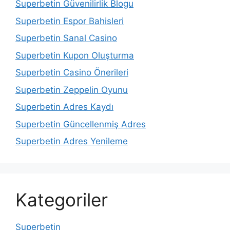
Superbetin Güvenilirlik Blogu
Superbetin Espor Bahisleri
Superbetin Sanal Casino
Superbetin Kupon Oluşturma
Superbetin Casino Önerileri
Superbetin Zeppelin Oyunu
Superbetin Adres Kaydı
Superbetin Güncellenmiş Adres
Superbetin Adres Yenileme
Kategoriler
Superbetin