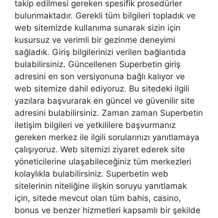
takip edilmesi gereken spesifik prosedürler
bulunmaktadır. Gerekli tüm bilgileri topladık ve
web sitemizde kullanıma sunarak sizin için
kusursuz ve verimli bir gezinme deneyimi
sağladık. Giriş bilgilerinizi verilen bağlantıda
bulabilirsiniz. Güncellenen Superbetin giriş
adresini en son versiyonuna bağlı kalıyor ve
web sitemize dahil ediyoruz. Bu sitedeki ilgili
yazılara başvurarak en güncel ve güvenilir site
adresini bulabilirsiniz. Zaman zaman Superbetin
iletişim bilgileri ve yetkililere başvurmanız
gereken merkez ile ilgili sorularınızı yanıtlamaya
çalışıyoruz. Web sitemizi ziyaret ederek site
yöneticilerine ulaşabileceğiniz tüm merkezleri
kolaylıkla bulabilirsiniz. Superbetin web
sitelerinin niteliğine ilişkin soruyu yanıtlamak
için, sitede mevcut olan tüm bahis, casino,
bonus ve benzer hizmetleri kapsamlı bir şekilde