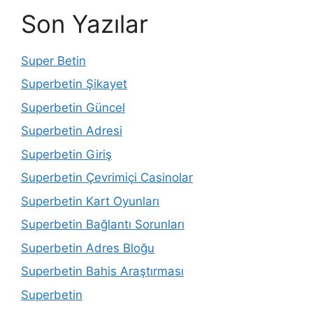
Son Yazılar
Super Betin
Superbetin Şikayet
Superbetin Güncel
Superbetin Adresi
Superbetin Giriş
Superbetin Çevrimiçi Casinolar
Superbetin Kart Oyunları
Superbetin Bağlantı Sorunları
Superbetin Adres Bloğu
Superbetin Bahis Araştırması
Superbetin