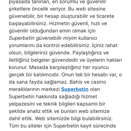
piyasada tanınan, en sorumlu ve güvenilir
şirketlere öncelik veriyor. Bu web sitesine
güvenebilir, bir hesap oluşturabilir ve ticarete
başlayabilirsiniz. Hizmetin güvenli, hızlı ve
güvenilir olduğundan emin olmak için
Superbetin güvenebilir miyim
kullanıcı
yorumlarını da kontrol edebilirsiniz. İçiniz rahat
olsun, bilgileriniz güvende. Paylaştığınız ve
ilettiğiniz belgeler güvendedir ve üyelerin hakları
korunur. Masada karşılaştığınız her oyuncu
gerçek bir katılımcıdır. Onun tek bir hesabı var, o
da sana fayda sağlamaz. Bahis ve casino
meraklılarının merkezi
Superbetin
olan
Superbetin hakkında sağladığı hizmet
yelpazesini ve teknik bilgileri kapsamlı bir
şekilde analiz ettik ve bunları web sitemize
dahil ettik. Web sitemizde bilgi bulabilirsiniz.
Tüm bu siteler için Superbetin kayıt sürecinde