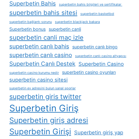
Superbetin Bahis
superbetin bahis bilgileri ve sertifikalar
superbetin bahis sitesi
superbetin basketbol
superbetin bağlantı sorunu
superbetin blackjack bakara
Superbetin bonus
superbetin canli
superbetin canli maç izle
superbetin canlı bahis
superbetin canlı bingo
superbetin canlı casino
superbetin canlı casino altyapısı
Superbetin Canlı Destek
Superbetin Casino
superbetin casino oyunları
superbetin casino kurumu nedir
superbetin casino sitesi
superbetin ev adresini bulun sanal sporlar
superbetin giris twitter
Superbetin Giriş
Superbetin giriş adresi
Superbetin Girişi
Superbetin giriş yap