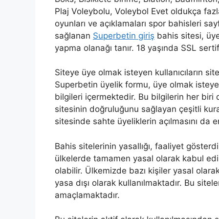
Plaj Voleybolu, Voleybol Evet oldukça fazla
oyunları ve açıklamaları spor bahisleri sa
sağlanan
Superbetin giriş
bahis sitesi, üy
yapma olanağı tanır. 18 yaşında SSL sertif
Siteye üye olmak isteyen kullanıcıların si
Superbetin üyelik formu, üye olmak isteyen k
bilgileri içermektedir. Bu bilgilerin her bi
sitesinin doğruluğunu sağlayan çeşitli k
sitesinde sahte üyeliklerin açılmasını da e
Bahis sitelerinin yasallığı, faaliyet gösterd
ülkelerde tamamen yasal olarak kabul edili
olabilir. Ülkemizde bazı kişiler yasal olara
yasa dışı olarak kullanılmaktadır. Bu site
amaçlamaktadır.