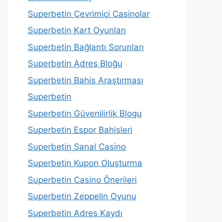
Superbetin Çevrimiçi Casinolar
Superbetin Kart Oyunları
Superbetin Bağlantı Sorunları
Superbetin Adres Bloğu
Superbetin Bahis Araştırması
Superbetin
Superbetin Güvenilirlik Blogu
Superbetin Espor Bahisleri
Superbetin Sanal Casino
Superbetin Kupon Oluşturma
Superbetin Casino Önerileri
Superbetin Zeppelin Oyunu
Superbetin Adres Kaydı