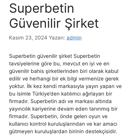
Superbetin
Güvenilir Şirket
Kasım 23, 2024
Yazarı:
admin
Superbetin güvenilir şirket Superbetin
tavsiyelerine göre bu, mevcut en iyi ve en
güvenilir bahis şirketlerinden biri olarak kabul
edilir ve herhangi bir ek bilgi vermenize gerek
yoktur. İlk kez kendi markasıyla yayın yapan ve
bu isimle Türkiye’den katılımcı ağırlayan bir
firmadır. Superbetin adı ve markası altında
yayıncılık kariyerine devam eden tanınmış bir
firmadır. Superbetin, önde gelen oyun ve
kullanıcı kontrol kuruluşlarından ve kar amacı
gütmeyen kuruluşlardan birinin destekçisidir.