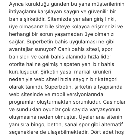
Ayrıca kurulduğu günden bu yana müşterilerinin
ihtiyaçlarını karşılayan saygın ve güvenilir bir
bahis şirketidir. Sitemizde yer alan giriş linki,
üye olmasanız bile siteye kolayca erişmenizi ve
herhangi bir sorun yaşamadan üye olmanızı
sağlar. Superbetin bahis uygulaması ne gibi
avantajlar sunuyor? Canlı bahis sitesi, spor
bahisleri ve canlı bahis alanında hızla lider
otorite haline gelmiş nispeten yeni bir bahis
kuruluşudur. Şirketin yasal markalı ürünleri
nedeniyle web sitesi hızla saygın bir kategori
olarak tanındı. Superbetin, şirketin altyapısında
web sitesinde ve mobil versiyonlarında
programlar oluşturmaktan sorumludur. Casinolar
ve sundukları oyunlar çok sayıda varyasyonun
oluşmasına neden olmuştur. Üyeler ana sitenin
yanı sıra bingo, beton, sanal spor gibi alternatif
seçeneklere de ulaşabilmektedir. Dört adet hoş