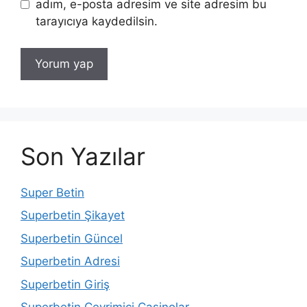
adım, e-posta adresim ve site adresim bu
tarayıcıya kaydedilsin.
Son Yazılar
Super Betin
Superbetin Şikayet
Superbetin Güncel
Superbetin Adresi
Superbetin Giriş