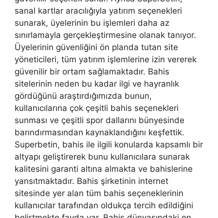
sanal kartlar aracılığıyla yatırım seçenekleri
sunarak, üyelerinin bu işlemleri daha az
sınırlamayla gerçekleştirmesine olanak tanıyor.
Üyelerinin güvenliğini ön planda tutan site
yöneticileri, tüm yatırım işlemlerine izin vererek
güvenilir bir ortam sağlamaktadır. Bahis
sitelerinin neden bu kadar ilgi ve hayranlık
gördüğünü araştırdığımızda bunun,
kullanıcılarına çok çeşitli bahis seçenekleri
sunması ve çeşitli spor dallarını bünyesinde
barındırmasından kaynaklandığını keşfettik.
Superbetin, bahis ile ilgili konularda kapsamlı bir
altyapı geliştirerek bunu kullanıcılara sunarak
kalitesini garanti altına almakta ve bahislerine
yansıtmaktadır. Bahis şirketinin internet
sitesinde yer alan tüm bahis seçeneklerinin
kullanıcılar tarafından oldukça tercih edildiğini
belirtmekte fayda var. Bahis dünyasındaki en