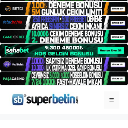
İçeriğe
atla
Menü