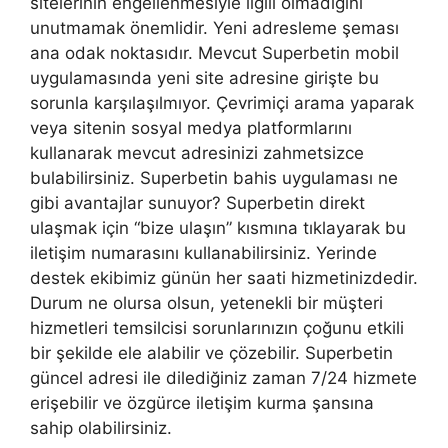
sitelerinin engellenmesiyle ilgili olmadığını
unutmamak önemlidir. Yeni adresleme şeması
ana odak noktasıdır. Mevcut Superbetin mobil
uygulamasında yeni site adresine girişte bu
sorunla karşılaşılmıyor. Çevrimiçi arama yaparak
veya sitenin sosyal medya platformlarını
kullanarak mevcut adresinizi zahmetsizce
bulabilirsiniz. Superbetin bahis uygulaması ne
gibi avantajlar sunuyor? Superbetin direkt
ulaşmak için “bize ulaşın” kısmına tıklayarak bu
iletişim numarasını kullanabilirsiniz. Yerinde
destek ekibimiz günün her saati hizmetinizdedir.
Durum ne olursa olsun, yetenekli bir müşteri
hizmetleri temsilcisi sorunlarınızın çoğunu etkili
bir şekilde ele alabilir ve çözebilir. Superbetin
güncel adresi ile dilediğiniz zaman 7/24 hizmete
erişebilir ve özgürce iletişim kurma şansına
sahip olabilirsiniz.