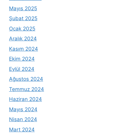
Mayıs 2025
Şubat 2025
Ocak 2025
Aralık 2024
Kasım 2024
Ekim 2024
Eylül 2024
Ağustos 2024
Temmuz 2024
Haziran 2024
Mayıs 2024
Nisan 2024
Mart 2024