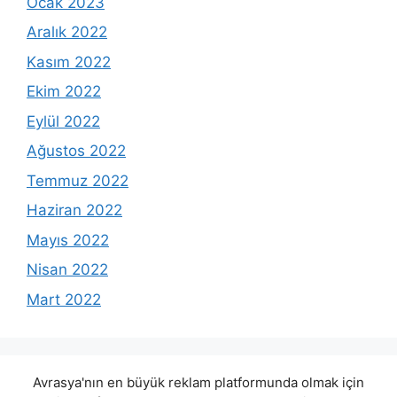
Ocak 2023
Aralık 2022
Kasım 2022
Ekim 2022
Eylül 2022
Ağustos 2022
Temmuz 2022
Haziran 2022
Mayıs 2022
Nisan 2022
Mart 2022
Avrasya'nın en büyük reklam platformunda olmak için