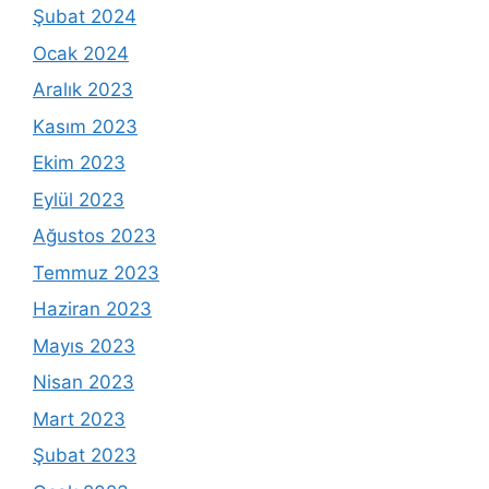
Şubat 2024
Ocak 2024
Aralık 2023
Kasım 2023
Ekim 2023
Eylül 2023
Ağustos 2023
Temmuz 2023
Haziran 2023
Mayıs 2023
Nisan 2023
Mart 2023
Şubat 2023