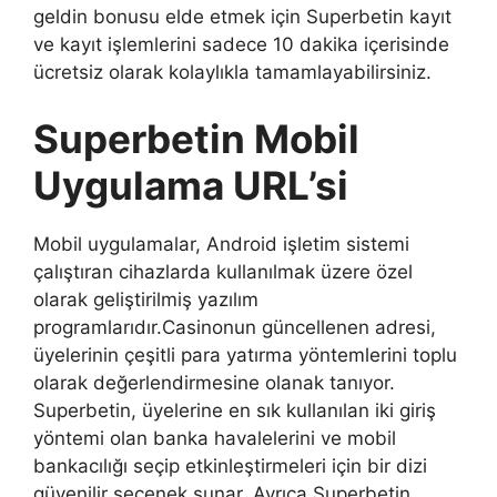
geldin bonusu elde etmek için Superbetin kayıt
ve kayıt işlemlerini sadece 10 dakika içerisinde
ücretsiz olarak kolaylıkla tamamlayabilirsiniz.
Superbetin Mobil
Uygulama URL’si
Mobil uygulamalar, Android işletim sistemi
çalıştıran cihazlarda kullanılmak üzere özel
olarak geliştirilmiş yazılım
programlarıdır.Casinonun güncellenen adresi,
üyelerinin çeşitli para yatırma yöntemlerini toplu
olarak değerlendirmesine olanak tanıyor.
Superbetin, üyelerine en sık kullanılan iki giriş
yöntemi olan banka havalelerini ve mobil
bankacılığı seçip etkinleştirmeleri için bir dizi
güvenilir seçenek sunar. Ayrıca Superbetin,