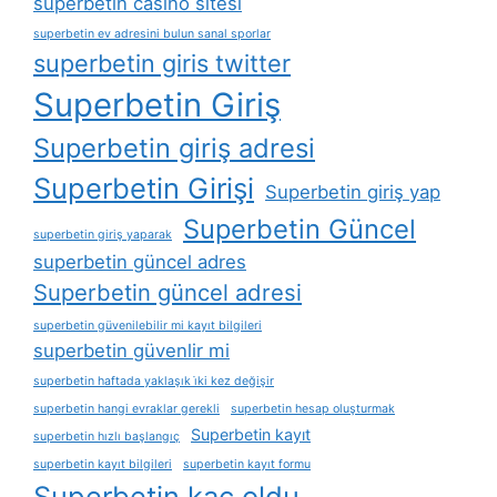
superbetin casino sitesi
superbetin ev adresini bulun sanal sporlar
superbetin giris twitter
Superbetin Giriş
Superbetin giriş adresi
Superbetin Girişi
Superbetin giriş yap
Superbetin Güncel
superbetin giriş yaparak
superbetin güncel adres
Superbetin güncel adresi
superbetin güvenilebilir mi kayıt bilgileri
superbetin güvenlir mi
superbetin haftada yaklaşık i̇ki kez değişir
superbetin hangi evraklar gerekli
superbetin hesap oluşturmak
Superbetin kayıt
superbetin hızlı başlangıç
superbetin kayıt bilgileri
superbetin kayıt formu
Superbetin kaç oldu