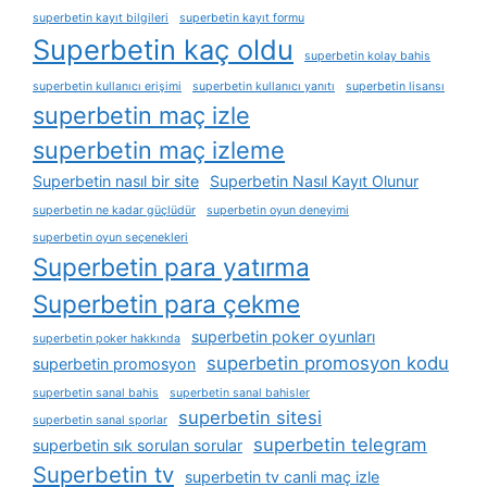
superbetin kayıt bilgileri
superbetin kayıt formu
Superbetin kaç oldu
superbetin kolay bahis
superbetin kullanıcı erişimi
superbetin kullanıcı yanıtı
superbetin lisansı
superbetin maç izle
superbetin maç izleme
Superbetin nasıl bir site
Superbetin Nasıl Kayıt Olunur
superbetin ne kadar güçlüdür
superbetin oyun deneyimi
superbetin oyun seçenekleri
Superbetin para yatırma
Superbetin para çekme
superbetin poker oyunları
superbetin poker hakkında
superbetin promosyon kodu
superbetin promosyon
superbetin sanal bahis
superbetin sanal bahisler
superbetin sitesi
superbetin sanal sporlar
superbetin telegram
superbetin sık sorulan sorular
Superbetin tv
superbetin tv canli maç izle