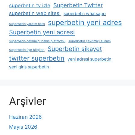
Superbetin Twitter
superbetin tv izle
superbetin web sitesi
superbetin whatsapp
superbetin yeni adres
superbetin yardım hattı
Superbetin yeni adresi
superbetin çevrimiçi bahis platformu
superbetin çevrimiçi sunum
Superbetin şikayet
superbetin üye bilgileri
twitter superbetin
yeni adresi superbetin
yeni giris superbetin
Arşivler
Haziran 2026
Mayıs 2026