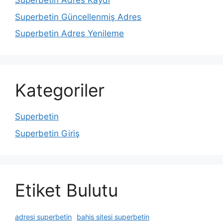
Superbetin Adres Kaydı
Superbetin Güncellenmiş Adres
Superbetin Adres Yenileme
Kategoriler
Superbetin
Superbetin Giriş
Etiket Bulutu
adresi superbetin
bahis sitesi superbetin