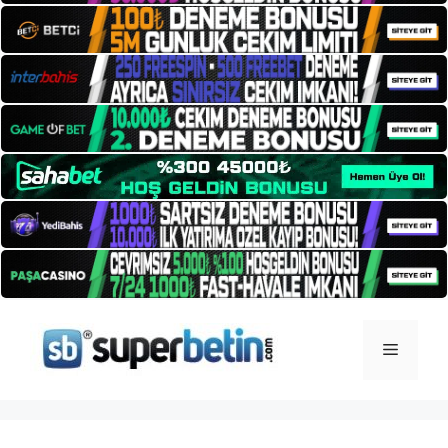
İçeriğe
atla
Menü