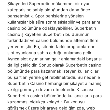
Şikayetleri Superbetin mükemmel bir oyun
kategorisine sahip olduğundan daha önce
bahsetmiştik. Spor bahislerine yönelen
kullanıcılar bir süre sonra sıkılabilir ve paralarını
casino bölümüne odaklayabilirler. Superbetin
casino şikayetleri Superbetin bu durumun
farkındadır ve casino bölümünde alternatiflere
yer vermiştir. Bu, sitenin farklı programlardan
slot oyunlarına sahip olduğu anlamına gelir.
Ayrıca slot oyunlarının gelir anlamındaki başarısı
da ilgi çekicidir. Sonuç olarak Superbetin casino
bölümünde para kazanmak isteyen kullanıcılar
bu şartları yerine getirebilmektedir. Bu nedenle
Superbetin Casino herhangi bir şikayet almamış
ve ilgi görmeye devam etmektedir. Kısacası
Superbetin casino bölümünde kullanıcıların para
kazanması oldukça kolaydır. Bu konuyu
görüşmek üzere bir araya geldiğimizde, web