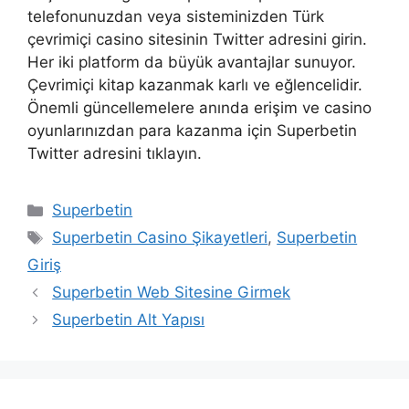
telefonunuzdan veya sisteminizden Türk
çevrimiçi casino sitesinin Twitter adresini girin.
Her iki platform da büyük avantajlar sunuyor.
Çevrimiçi kitap kazanmak karlı ve eğlencelidir.
Önemli güncellemelere anında erişim ve casino
oyunlarınızdan para kazanma için Superbetin
Twitter adresini tıklayın.
Kategoriler
Superbetin
Etiketler
Superbetin Casino Şikayetleri
,
Superbetin
Giriş
Yazı
Superbetin Web Sitesine Girmek
dolaşımı
Superbetin Alt Yapısı