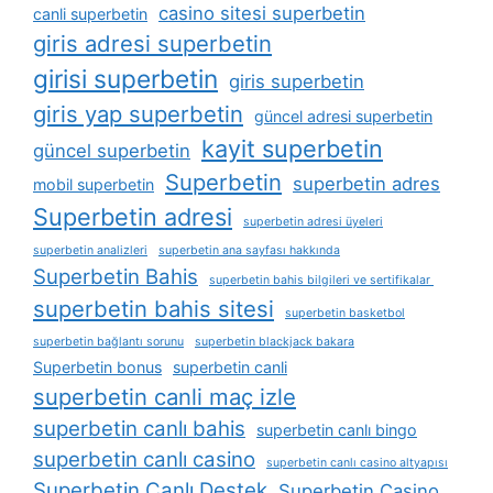
casino sitesi superbetin
canli superbetin
giris adresi superbetin
girisi superbetin
giris superbetin
giris yap superbetin
güncel adresi superbetin
kayit superbetin
güncel superbetin
Superbetin
superbetin adres
mobil superbetin
Superbetin adresi
superbetin adresi üyeleri
superbetin analizleri
superbetin ana sayfası hakkında
Superbetin Bahis
superbetin bahis bilgileri ve sertifikalar
superbetin bahis sitesi
superbetin basketbol
superbetin bağlantı sorunu
superbetin blackjack bakara
Superbetin bonus
superbetin canli
superbetin canli maç izle
superbetin canlı bahis
superbetin canlı bingo
superbetin canlı casino
superbetin canlı casino altyapısı
Superbetin Canlı Destek
Superbetin Casino