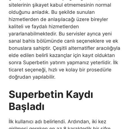
sitelerinin şikayet kabul etmemesinin normal
olduğunu anladık. Bu şekilde sunulan
hizmetlerden de anlaşılacağı üzere bireyler
kaliteli ve faydalı hizmetlerden
yararlanabilmektedir. Bu servisler ayrıca yeni
sanal bahis bölümünde canlı seçeneklere ve ek
bonuslara sahiptir. Çeşitli alternatifler aracılığıyla
elde edilen belirli kazançlar için kayıt olduktan
sonra Superbetin yatırım yapmanız yeterlidir. İlk
ticaret seçeneği, hızlı ve kolay bir prosedürle
doğrudan yapılabilir.
Superbetin Kaydı
Başladı
İlk kullanıcı adı belirlendi. Ardından, iki kez
girilmesi gereken en az 8 karakterlik bir şifre