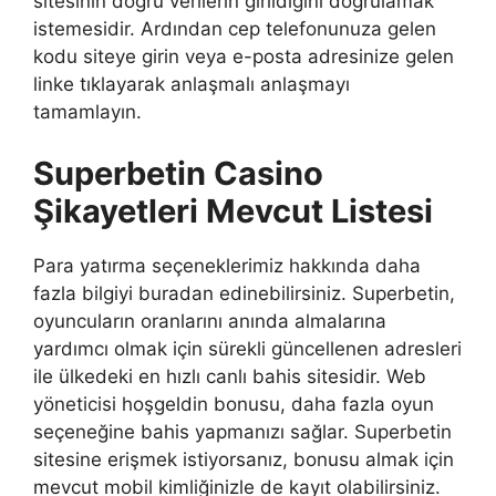
sitesinin doğru verilerin girildiğini doğrulamak
istemesidir. Ardından cep telefonunuza gelen
kodu siteye girin veya e-posta adresinize gelen
linke tıklayarak anlaşmalı anlaşmayı
tamamlayın.
Superbetin Casino
Şikayetleri Mevcut Listesi
Para yatırma seçeneklerimiz hakkında daha
fazla bilgiyi buradan edinebilirsiniz. Superbetin,
oyuncuların oranlarını anında almalarına
yardımcı olmak için sürekli güncellenen adresleri
ile ülkedeki en hızlı canlı bahis sitesidir. Web
yöneticisi hoşgeldin bonusu, daha fazla oyun
seçeneğine bahis yapmanızı sağlar. Superbetin
sitesine erişmek istiyorsanız, bonusu almak için
mevcut mobil kimliğinizle de kayıt olabilirsiniz.