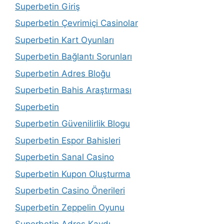
Superbetin Giriş
Superbetin Çevrimiçi Casinolar
Superbetin Kart Oyunları
Superbetin Bağlantı Sorunları
Superbetin Adres Bloğu
Superbetin Bahis Araştırması
Superbetin
Superbetin Güvenilirlik Blogu
Superbetin Espor Bahisleri
Superbetin Sanal Casino
Superbetin Kupon Oluşturma
Superbetin Casino Önerileri
Superbetin Zeppelin Oyunu