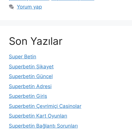
Yorum yap
Son Yazılar
Super Betin
Superbetin Şikayet
Superbetin Güncel
Superbetin Adresi
Superbetin Giriş
Superbetin Çevrimiçi Casinolar
Superbetin Kart Oyunları
Superbetin Bağlantı Sorunları