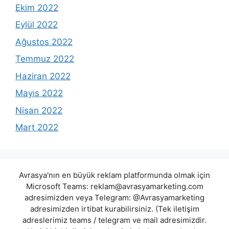
Ekim 2022
Eylül 2022
Ağustos 2022
Temmuz 2022
Haziran 2022
Mayıs 2022
Nisan 2022
Mart 2022
Avrasya'nın en büyük reklam platformunda olmak için
Microsoft Teams:
reklam@avrasyamarketing.com
adresimizden veya Telegram: @Avrasyamarketing
adresimizden irtibat kurabilirsiniz. (Tek iletişim
adreslerimiz teams / telegram ve mail adresimizdir.