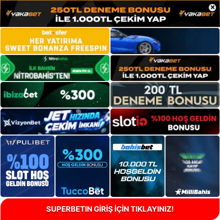
×
SUPERBETIN GİRİŞ İÇİN TIKLAYINIZ!