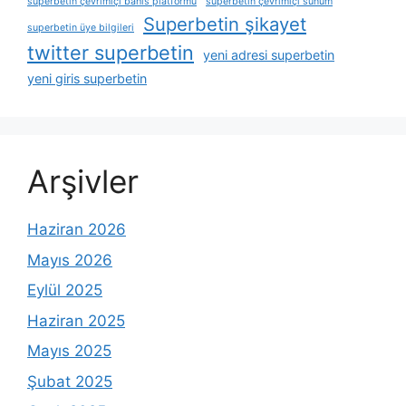
superbetin çevrimiçi bahis platformu
superbetin çevrimiçi sunum
Superbetin şikayet
superbetin üye bilgileri
twitter superbetin
yeni adresi superbetin
yeni giris superbetin
Arşivler
Haziran 2026
Mayıs 2026
Eylül 2025
Haziran 2025
Mayıs 2025
Şubat 2025