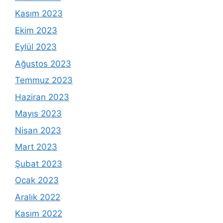
Kasım 2023
Ekim 2023
Eylül 2023
Ağustos 2023
Temmuz 2023
Haziran 2023
Mayıs 2023
Nisan 2023
Mart 2023
Şubat 2023
Ocak 2023
Aralık 2022
Kasım 2022