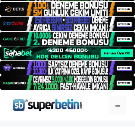
İçeriğe
atla
Menü