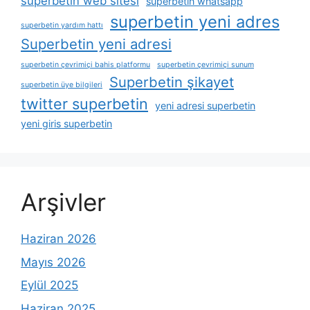
superbetin web sitesi
superbetin whatsapp
superbetin yeni adres
superbetin yardım hattı
Superbetin yeni adresi
superbetin çevrimiçi bahis platformu
superbetin çevrimiçi sunum
Superbetin şikayet
superbetin üye bilgileri
twitter superbetin
yeni adresi superbetin
yeni giris superbetin
Arşivler
Haziran 2026
Mayıs 2026
Eylül 2025
Haziran 2025