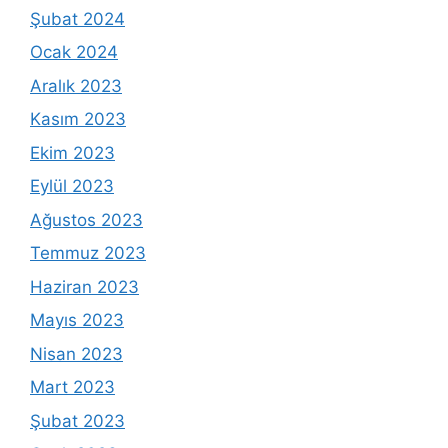
Şubat 2024
Ocak 2024
Aralık 2023
Kasım 2023
Ekim 2023
Eylül 2023
Ağustos 2023
Temmuz 2023
Haziran 2023
Mayıs 2023
Nisan 2023
Mart 2023
Şubat 2023