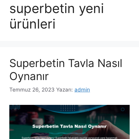
superbetin yeni
ürünleri
Superbetin Tavla Nasıl
Oynanır
Temmuz 26, 2023
Yazarı:
admin