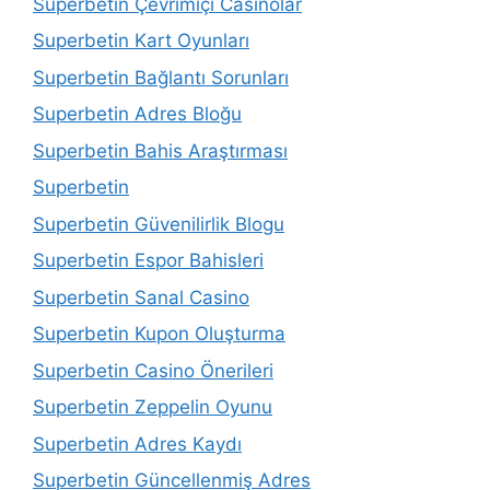
Superbetin Çevrimiçi Casinolar
Superbetin Kart Oyunları
Superbetin Bağlantı Sorunları
Superbetin Adres Bloğu
Superbetin Bahis Araştırması
Superbetin
Superbetin Güvenilirlik Blogu
Superbetin Espor Bahisleri
Superbetin Sanal Casino
Superbetin Kupon Oluşturma
Superbetin Casino Önerileri
Superbetin Zeppelin Oyunu
Superbetin Adres Kaydı
Superbetin Güncellenmiş Adres