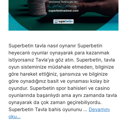
Superbetin tavla nasıl oynanır Superbetin
heyecanlı oyunlar oynayarak para kazanmak
istiyorsanız Tavla’ya göz atın. Superbetin, tavla
oyun sisteminize müdahale etmeden, bilginize
göre hareket ettiğiniz, şansınıza ve bilginize
göre oynadığınız basit ve oynaması kolay bir
oyundur. Superbetin spor bahisleri ve casino
oyunlarında başarılıydı ama aynı zamanda tavla
oynayarak da çok zaman geçirebiliyordu.
Superbetin Tavla bahis oyununu …
Devamını
oku…