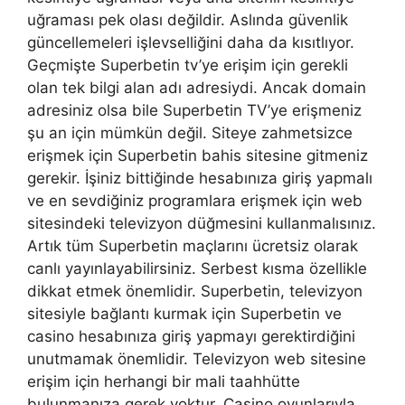
uğraması pek olası değildir. Aslında güvenlik
güncellemeleri işlevselliğini daha da kısıtlıyor.
Geçmişte Superbetin tv’ye erişim için gerekli
olan tek bilgi alan adı adresiydi. Ancak domain
adresiniz olsa bile Superbetin TV’ye erişmeniz
şu an için mümkün değil. Siteye zahmetsizce
erişmek için Superbetin bahis sitesine gitmeniz
gerekir. İşiniz bittiğinde hesabınıza giriş yapmalı
ve en sevdiğiniz programlara erişmek için web
sitesindeki televizyon düğmesini kullanmalısınız.
Artık tüm Superbetin maçlarını ücretsiz olarak
canlı yayınlayabilirsiniz. Serbest kısma özellikle
dikkat etmek önemlidir. Superbetin, televizyon
sitesiyle bağlantı kurmak için Superbetin ve
casino hesabınıza giriş yapmayı gerektirdiğini
unutmamak önemlidir. Televizyon web sitesine
erişim için herhangi bir mali taahhütte
bulunmanıza gerek yoktur. Casino oyunlarıyla