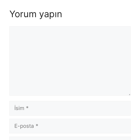
Yorum yapın
Yorum
İsim
E-
posta