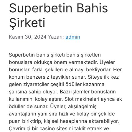
Superbetin Bahis
Şirketi
Kasım 30, 2024
Yazarı:
admin
Superbetin bahis şirketi bahis şirketleri
bonuslara oldukça önem vermektedir. Üyeler
bonusları farklı şekillerde almayı bekliyorlar. Her
konum benzersiz teşvikler sunar. Siteye ilk kez
gelen ziyaretçiler çeşitli ödüller kazanma
şansına sahip oluyor. Bazı işlemler bonusların
kullanımını kolaylaştırır. Slot makineleri ayrıca ek
ödüller de sunar. Üyeler, alışılagelmiş
avantajların yanı sıra hızlı ve kolay bir şekilde
puan biriktirip, kişisel hesaplarına aktarabiliyor.
Çevrimiçi bir casino sitesini taklit etmek ve