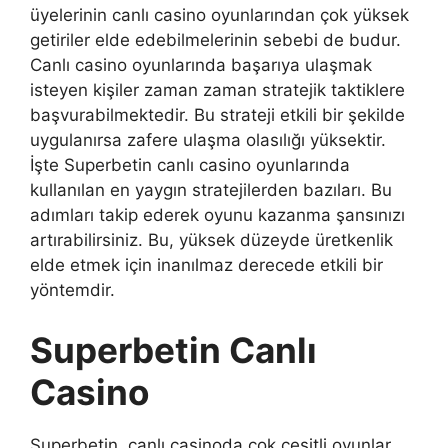
üyelerinin canlı casino oyunlarından çok yüksek
getiriler elde edebilmelerinin sebebi de budur.
Canlı casino oyunlarında başarıya ulaşmak
isteyen kişiler zaman zaman stratejik taktiklere
başvurabilmektedir. Bu strateji etkili bir şekilde
uygulanırsa zafere ulaşma olasılığı yüksektir.
İşte Superbetin canlı casino oyunlarında
kullanılan en yaygın stratejilerden bazıları. Bu
adımları takip ederek oyunu kazanma şansınızı
artırabilirsiniz. Bu, yüksek düzeyde üretkenlik
elde etmek için inanılmaz derecede etkili bir
yöntemdir.
Superbetin Canlı
Casino
Superbetin, canlı casinoda çok çeşitli oyunlar