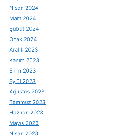
Nisan 2024
Mart 2024
Şubat 2024
Ocak 2024
Aralık 2023
Kasım 2023
Ekim 2023
Eylül 2023
Ağustos 2023
Temmuz 2023
Haziran 2023
Mayıs 2023
Nisan 2023