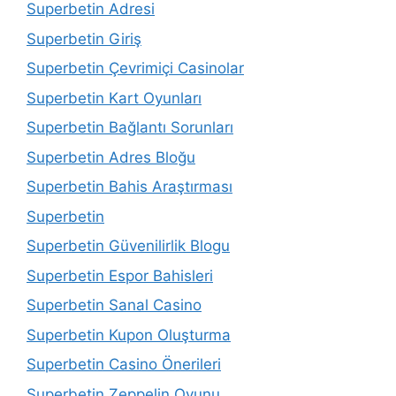
Superbetin Adresi
Superbetin Giriş
Superbetin Çevrimiçi Casinolar
Superbetin Kart Oyunları
Superbetin Bağlantı Sorunları
Superbetin Adres Bloğu
Superbetin Bahis Araştırması
Superbetin
Superbetin Güvenilirlik Blogu
Superbetin Espor Bahisleri
Superbetin Sanal Casino
Superbetin Kupon Oluşturma
Superbetin Casino Önerileri
Superbetin Zeppelin Oyunu